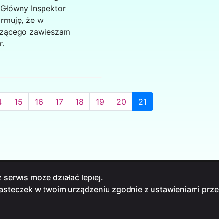
 Główny Inspektor
ormuję, że w
dzącego zawieszam
r.
4
15
16
17
18
19
20
21
 serwis może działać lepiej.
iasteczek w twoim urządzeniu zgodnie z ustawieniami prze