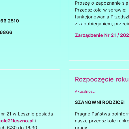
Proszę o zapoznanie si
Przedszkola
w sprawie: 
funkcjonowania Przedsz
066 2510
z zapobieganiem,
przeci
 6866
Zarządzenie Nr 21
/ 202
Rozpoczęcie roku
Aktualności
SZANOWNI RODZICE!
 nr 21 w Lesznie posiada
Pragnę Państwa poinfor
le21leszno.pl
i
nasze przedszkole funk
ch 6:30 do 16:30.
pracy.