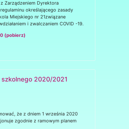
ę z Zarządzeniem
Dyrektora
regulaminu określając
ego zasady
kola Miejskiego
nr
21
związane
wdziałaniem i zwalczaniem COVID -19.
0 (pobierz)
 szkolnego 2020/2021
mować, że z dniem 1 września 2020
cjonuje zgodnie z ramowym planem