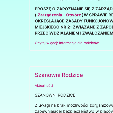
PROSZĘ O ZAPOZNANIE SIĘ Z ZARZĄ
(
Zarządzenia - Otwórz
)W SPRAWIE R
OKRESLAJĄCE ZASADY FUNKCJONOW
MIEJSKIEGO NR 21 ZWIĄZANE Z ZAPO
PRZECIWDZIAŁANIEM I ZWALCZANIE
Czytaj więcej: Informacja dla rodziców
Szanowni Rodzice
Aktualności
SZANOWNI RODZICE!
Z uwagi na brak możliwości zorganizowan
zapewniającej bezpieczeństwo w placó