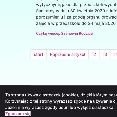
wytycznymi, jakie dla przedszkoli wydał
Sanitarny w dniu 30 kwietnia 2020 r. inf
porozumieniu i za zgodą organu prowa
zajęcia w przedszkolu do 24 maja 2020 
Czytaj więcej: Szanowni Rodzice
start
Poprzedni artykuł
12
13
1
Ta strona używa ciasteczek (cookie), dzięki którym nasz
INFORMACJA O PRZETWARZANIU DANYCH
Korzystając z tej strony wyrażasz zgodę na używanie c
DEKLARACJE DOSTĘPNOŚCI
Jeżeli nie wyrażasz zgody usuń lub wyłącz ciasteczka.
STANDARDY OCHRONY MAŁOLETNICH
Zgadzam się