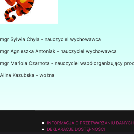
mgr Sylwia Chyła - nauczyciel wychowawca
mgr Agnieszka Antoniak - nauczyciel wychowawca
mgr Mariola Czarnota - nauczyciel współorganizujący proc
Alina Kazubska - woźna
INFORMACJA O PRZETWARZANIU DANYCH
DEKLARACJE DOSTĘPNOŚCI